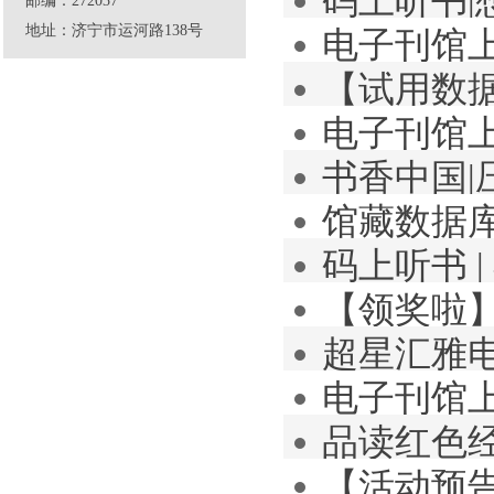
码上听书
邮编：272037
地址：济宁市运河路138号
电子刊馆
史
【试用数
电子刊馆
书香中国
馆藏数据库
码上听书 
介绍
【领奖啦】
超星汇雅
电子刊馆
品读红色经
【活动预