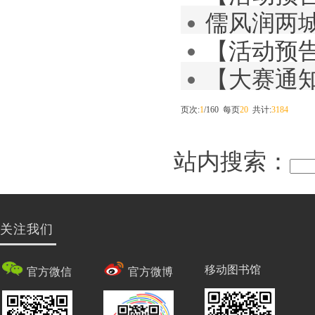
儒风润两城
【活动预告
学营即将启
【大赛通知
益活动即将
读创意大赛
页次:
1
/160 每页
20
共计:
3184
站内搜索：
关注我们
移动图书馆
官方微信
官方微博