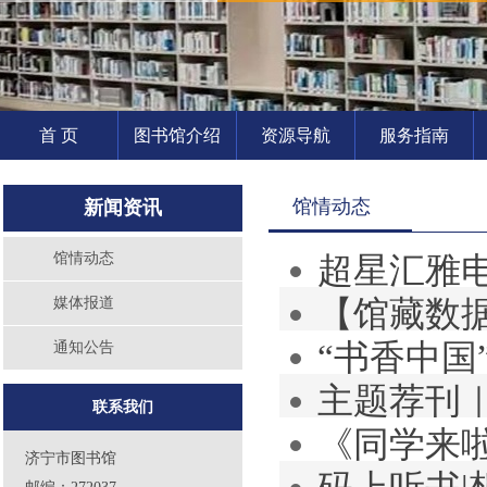
首 页
图书馆介绍
资源导航
服务指南
馆情动态
新闻资讯
馆情动态
超星汇雅电
【馆藏数
媒体报道
“书香中国
通知公告
主题荐刊
联系我们
《同学来啦
济宁市图书馆