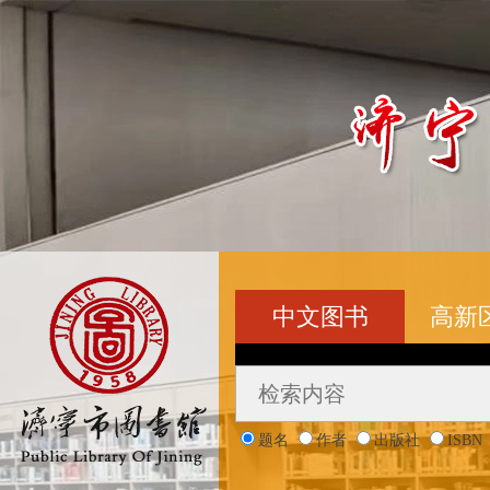
中文图书
高新
题名
作者
出版社
ISBN