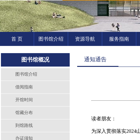
首 页
图书馆介绍
资源导航
服务指南
通知通告
图书馆概况
图书馆介绍
借阅指南
开馆时间
馆藏分布
读者朋友：
到馆路线
为深入贯彻落实202
办证须知