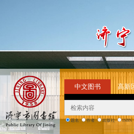
中文图书
高新
题名
作者
出版社
ISBN