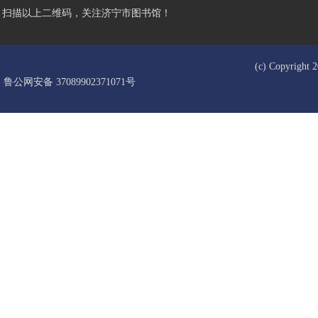
扫描以上二维码，关注济宁市图书馆！
(c) Copyrigh
鲁公网安备 37089902371071号