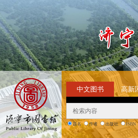
中文图书
高新
题名
作者
出版社
ISBN