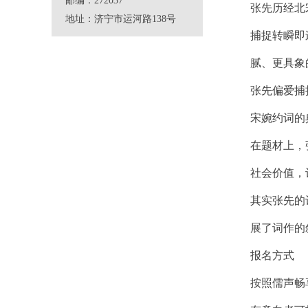
邮编：272037
张先历经北
地址：济宁市运河路138号
捕捉转瞬即
腻、更具象
张先偏爱捕
宋婉约词的
在题材上，
社会价值，
其实张先的
展了词作的
报名方式
按照儒声畅