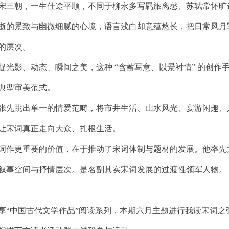
宋三朝，一生仕途平顺，不同于柳永多写羁旅离愁、苏轼常怀旷
逝的景致与幽微细腻的心境，语言浅白却意蕴悠长，把日常风月
的层次。
捉光影、动态、瞬间之美，这种 “含蓄写意、以景衬情” 的创
典型审美范式。
张先跳出单一的情爱范畴，将市井生活、山水风光、宴游闲趣、
让宋词真正走向大众、扎根生活。
词作更重要的价值，在于推动了宋词体制与题材的发展。他率先
叙事空间与抒情层次。是名副其实宋词发展的过渡性领军人物。
享“中国古代文学作品”阅读系列，本期六月主题进行我读宋词