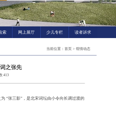
检索
网上展厅
少儿专栏
读者诉求
当前位置：
首页
>
馆情动态
宋词之张先
:413
为 “张三影”，是北宋词坛由小令向长调过渡的