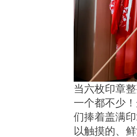
当六枚印章整
一个都不少！
们捧着盖满印
以触摸的、鲜