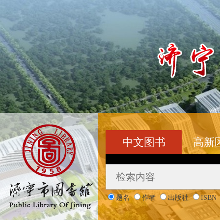
中文图书
高新
题名
作者
出版社
ISBN